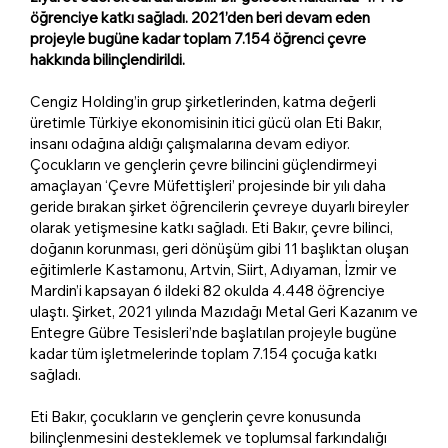
öğrenciye katkı sağladı. 2021’den beri devam eden
projeyle bugüne kadar toplam 7.154 öğrenci çevre
hakkında bilinçlendirildi.
Cengiz Holding’in grup şirketlerinden, katma değerli
üretimle Türkiye ekonomisinin itici gücü olan Eti Bakır,
insanı odağına aldığı çalışmalarına devam ediyor.
Çocukların ve gençlerin çevre bilincini güçlendirmeyi
amaçlayan ‘Çevre Müfettişleri’ projesinde bir yılı daha
geride bırakan şirket öğrencilerin çevreye duyarlı bireyler
olarak yetişmesine katkı sağladı. Eti Bakır, çevre bilinci,
doğanın korunması, geri dönüşüm gibi 11 başlıktan oluşan
eğitimlerle Kastamonu, Artvin, Siirt, Adıyaman, İzmir ve
Mardin’i kapsayan 6 ildeki 82 okulda 4.448 öğrenciye
ulaştı. Şirket, 2021 yılında Mazıdağı Metal Geri Kazanım ve
Entegre Gübre Tesisleri’nde başlatılan projeyle bugüne
kadar tüm işletmelerinde toplam 7.154 çocuğa katkı
sağladı.
Eti Bakır, çocukların ve gençlerin çevre konusunda
bilinçlenmesini desteklemek ve toplumsal farkındalığı