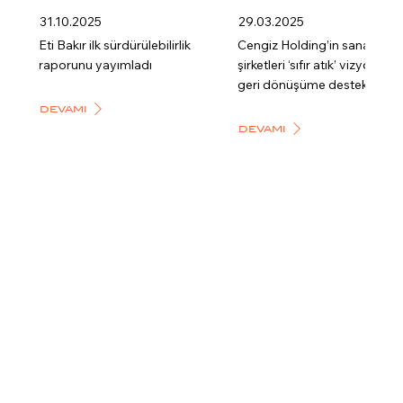
31.10.2025
29.03.2025
Eti Bakır ilk sürdürülebilirlik
Cengiz Holding’in sanayi
raporunu yayımladı
şirketleri ‘sıfır atık’ vizyonuyla
geri dönüşüme destek verdi
DEVAMI
DEVAMI