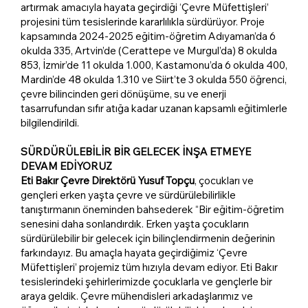
artırmak amacıyla hayata geçirdiği ‘Çevre Müfettişleri’
projesini tüm tesislerinde kararlılıkla sürdürüyor. Proje
kapsamında 2024-2025 eğitim-öğretim Adıyaman’da 6
okulda 335, Artvin’de (Cerattepe ve Murgul’da) 8 okulda
853, İzmir’de 11 okulda 1.000, Kastamonu’da 6 okulda 400,
Mardin’de 48 okulda 1.310 ve Siirt’te 3 okulda 550 öğrenci,
çevre bilincinden geri dönüşüme, su ve enerji
tasarrufundan sıfır atığa kadar uzanan kapsamlı eğitimlerle
bilgilendirildi.
SÜRDÜRÜLEBİLİR BİR GELECEK İNŞA ETMEYE
DEVAM EDİYORUZ
Eti Bakır Çevre Direktörü Yusuf Topçu
, çocukları ve
gençleri erken yaşta çevre ve sürdürülebilirlikle
tanıştırmanın öneminden bahsederek “Bir eğitim-öğretim
senesini daha sonlandırdık. Erken yaşta çocukların
sürdürülebilir bir gelecek için bilinçlendirmenin değerinin
farkındayız. Bu amaçla hayata geçirdiğimiz ‘Çevre
Müfettişleri’ projemiz tüm hızıyla devam ediyor. Eti Bakır
tesislerindeki şehirlerimizde çocuklarla ve gençlerle bir
araya geldik. Çevre mühendisleri arkadaşlarımız ve