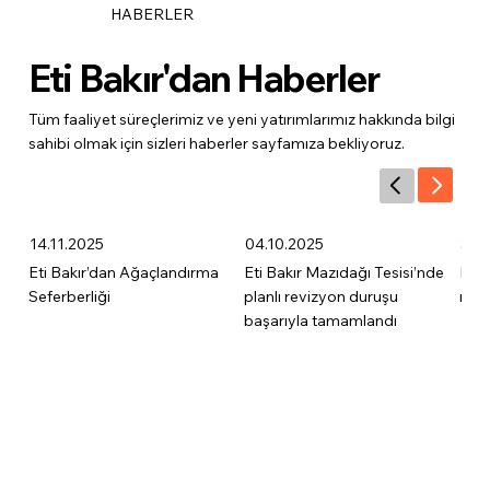
HABERLER
Eti Bakır'dan Haberler
Tüm faaliyet süreçlerimiz ve yeni yatırımlarımız hakkında bilgi
sahibi olmak için sizleri haberler sayfamıza bekliyoruz.
14.11.2025
04.10.2025
31.
Eti Bakır’dan Ağaçlandırma
Eti Bakır Mazıdağı Tesisi’nde
Eti B
Seferberliği
planlı revizyon duruşu
rap
başarıyla tamamlandı