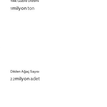
Yıllık Gübre Üretimi
ton
milyon
1
Dikilen Ağaç Sayısı
adet
milyon
2.2