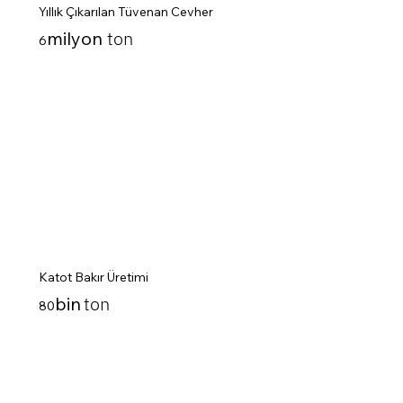
Yıllık Çıkarılan Tüvenan Cevher
ton
milyon
6
Katot Bakır Üretimi
ton
bin
80