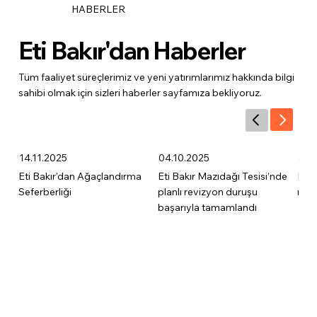
HABERLER
Eti Bakır'dan Haberler
Tüm faaliyet süreçlerimiz ve yeni yatırımlarımız hakkında bilgi
sahibi olmak için sizleri haberler sayfamıza bekliyoruz.
14.11.2025
04.10.2025
31.
Eti Bakır’dan Ağaçlandırma
Eti Bakır Mazıdağı Tesisi’nde
Eti B
Seferberliği
planlı revizyon duruşu
rap
başarıyla tamamlandı