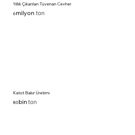
Yıllık Çıkarılan Tüvenan Cevher
ton
milyon
6
Katot Bakır Üretimi
ton
bin
80