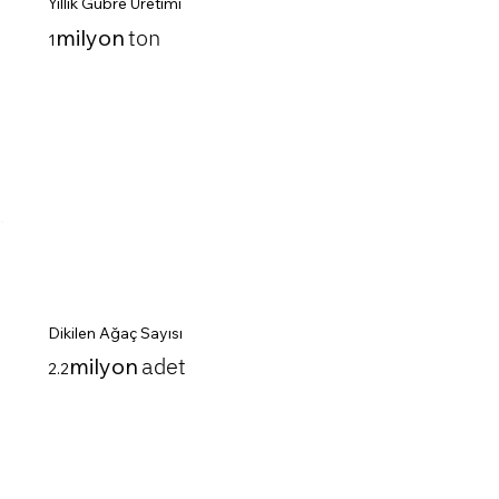
Yıllık Gübre Üretimi
ton
milyon
1
Dikilen Ağaç Sayısı
adet
milyon
2.2